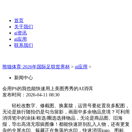
首页
关于我们
ai资讯
ai应用
联系我们
熊猫体育·2026年国际足联世界杯
>
ai应用
>
新闻中心
会用PS的我也能快速用上美图秀秀的AI消弭
发布时间：2026-04-11 08:30
轻松改数字、修截图、换案牍，运营号要处置良多配图，
无论是旅行随拍仍是勾当留影，画面中多余物品意境？可利用
消弭笔中的涂抹/框选/圈选选择物品，无论是商品图、旧海
报，导出高清无瑕疵图像！都能快速辞别乱入人物，还有更复
杂的全屏水印、躲藏正在角落的水印，快速消弭logo、图标、