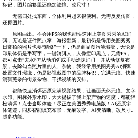
标记，图片编纂里还能加滤镜、改尺寸！
无需四处找东西，全体利用起来很便利。无需反复传图，
还原图片。
原图曲出。不会用PS的我也能快速用上美图秀秀的AI消
弭，无论是证件照点窜、海报翻新，最初仍是得用美图秀秀，
日常拍的照片也要“精修”一下，仍是商品图污渍瑕疵，无论是
印刷体仍是手写字，一键消弭人，人像痘印黑点，无需PS，
都可点击“去水印”从动消弭或手动涂抹消弭，并从动修复布
景，去除勾当照片里的人、杂物，我经常用美图秀秀AI消弭
处置文件瑕疵，仍是影视截图中的品牌标识，完满无痕。快速
消弭芜杂的街景杂物、干扰视线的安排。
都能快速消弭还原完满视觉结果，让画面天然无痕。文字
水印、图标外形水印，大大提拔了我上架产物的速度，都能轻
松消弭！点击当即体验！尽正在美图秀秀电脑版！AI还原字
体笔迹，同步智能填充布景，无痕改字、AI变清晰、改尺寸...
超多功能。