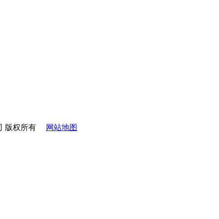
公司 版权所有
网站地图