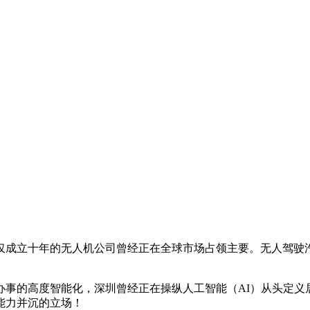
成立十年的无人机公司曾经正在全球市场占领主要。无人驾驶汽
的高度智能化，深圳曾经正在操纵人工智能（AI）从头定义
能力并沉的立场！