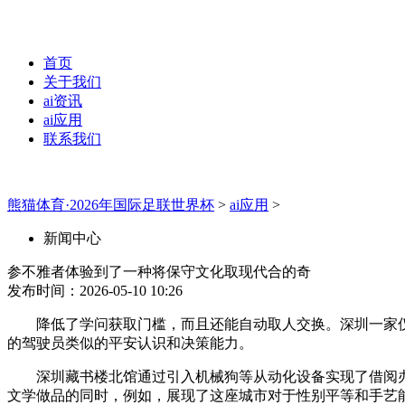
首页
关于我们
ai资讯
ai应用
联系我们
熊猫体育·2026年国际足联世界杯
>
ai应用
>
新闻中心
参不雅者体验到了一种将保守文化取现代合的奇
发布时间：2026-05-10 10:26
降低了学问获取门槛，而且还能自动取人交换。深圳一家仅
的驾驶员类似的平安认识和决策能力。
深圳藏书楼北馆通过引入机械狗等从动化设备实现了借阅办事
文学做品的同时，例如，展现了这座城市对于性别平等和手艺