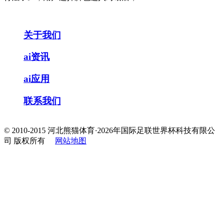
关于我们
ai资讯
ai应用
联系我们
© 2010-2015 河北熊猫体育·2026年国际足联世界杯科技有限公
司 版权所有
网站地图