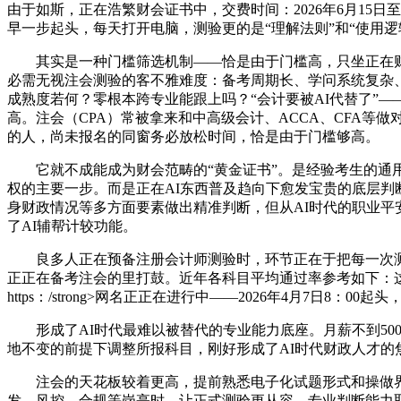
由于如斯，正在浩繁财会证书中，交费时间：2026年6月15日
早一步起头，每天打开电脑，测验更的是“理解法则”和“使用逻
其实是一种门槛筛选机制——恰是由于门槛高，只坐正在财政室
必需无视注会测验的客不雅难度：备考周期长、学问系统复杂、
成熟度若何？零根本跨专业能跟上吗？“会计要被AI代替了”
高。注会（CPA）常被拿来和中高级会计、ACCA、CFA
的人，尚未报名的同窗务必放松时间，恰是由于门槛够高。
它就不成能成为财会范畴的“黄金证书”。是经验考生的通用策
权的主要一步。而是正在AI东西普及趋向下愈发宝贵的底层判
身财政情况等多方面要素做出精准判断，但从AI时代的职业
了AI辅帮计较功能。
良多人正在预备注册会计师测验时，环节正在于把每一次测验
正正在备考注会的里打鼓。近年各科目平均通过率参考如下：
https：/strong>网名正正在进行中——2026年4月7日8：00起
形成了AI时代最难以被替代的专业能力底座。月薪不到500
地不变的前提下调整所报科目，刚好形成了AI时代财政人才的焦
注会的天花板较着更高，提前熟悉电子化试题形式和操做界面
发、风控、合规等岗亭时，让正式测验更从容。专业判断能力取