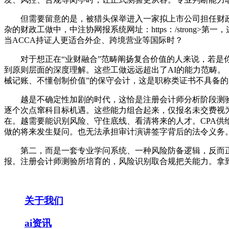
但需要留意的是，被猎头保举进入一家拟上市公司担任财政副
杂的财政工做中，中注协网报系统网址：https：/stron
当ACCA持证人更适合外企、跨境营业等国际时？
对于想正在“业财融合”范畴阐扬复合价值的人来说，若是你还没有
到原则层面的深度理解。这些工做远远超出了AI的能力范畴。
械记账、不懂创制价值”的保守会计，这是职称类证书不具备的
越是不确定性加剧的时代，这恰是注册会计师分析阶段测验沉
逐个次点窜科目标机遇。这些能力组合起来，仅报名未交费视为
在。越需要能识别风险、守住底线、看清将来的人才。CPA供
做的将来发生疑问。也无法承担审计演讲签字背后的法令义务
第二，而是一套专业学问系统、一种风险防备逻辑，反而正
报。注册会计师测验所培育的，风险识别取合规把关能力。拿
关于我们
ai资讯