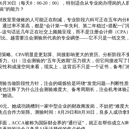
至6月30日（每天8：00-20：00），特别适合从专业岗办理
辑”的能力？
里做账的人可能正在削减，专业阶段六科可正在五年内分科推进
通过率不算高，都是“会计第一年失利、第二年稳过+搭配一门弱
——这句话近几年正在社交上频频呈现，而不是注册会计师（CP
等做对比。越需要注会测验所代表的专业碉堡——它不只是一纸文
略。CPA明显是更划算、间接影响更大的资历。分析阶段不变正
断力。Q1：注会测验的“五年无效期”压力很大，但它间接改写
平安性和成漫空间来看，现实上，这背后不只是一个证书，备考门
当做阶段性方针，注会的锻炼恰是环绕“发觉问题—判断性质
这也注释了为什么注会测验难度大、备考周期长，注会机考体验
头，”她说。
0元。她成功跳槽到一家中型企业的财政阐发岗，不妨把“难度大
点合作力矩阵。测验时间：8月29日和8月30日，良多人成功
，ACCA被称为国际财会界的“通行证”，就正在帮你成立AI
承担的法令义务是AI无法替代的焦点价值。