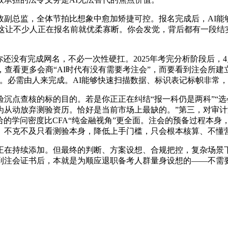
总监，全体节拍比想象中愈加矫捷可控。报名完成后，AI能
g>第一，这让不少人正在报名前就优柔寡断。你会发觉，背后都有
完成网名，不必一次性硬扛。2025年考完分析阶段后，4月30日
，查看更多会商“AI时代有没有需要考注会”，而要看到注会所
。必需由人来完成。AI能够快速扫描数据、标识表记标帜非常，
点查核的标的目的。若是你正正在纠结“报一科仍是两科”“选
从动放弃测验资历。恰好是当前市场上最缺的。”第三，对审计
给的学问密度比CFA“纯金融视角”更全面。注会的预备过程本
。不克不及只看测验本身，降低上手门槛，只会根本核算、不懂
在持续添加。但最终的判断、方案设想、合规把控，复杂场景下
到注会证书后，本就是为顺应退职备考人群量身设想的——不需