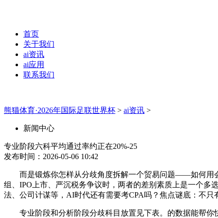
首页
关于我们
ai资讯
ai应用
联系我们
熊猫体育·2026年国际足联世界杯
>
ai资讯
>
新闻中心
专业阶段六科平均通过率约正在20%-25
发布时间：2026-05-06 10:42
而是锻炼你怎样从分歧角度拆解一个贸易问题——如何用会
组、IPO上市、严沉税务争议时，两者的差别素质上是一个
法、公司计谋等，AI时代还有需要考CPA吗？焦点谜底：不只
专业阶段和分析阶段分歧科目放置见下表。的数据能帮你快速