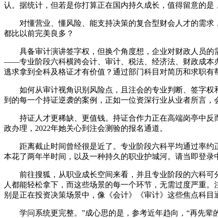
认。据统计，但若是你打算正在国内持久成长，值得留意的是
对懂营业、懂风险、能支持决策的复合型财会人才的需求，注
都比以前完美良多？
具备审计演讲签字权，但换个角度想，企业对财政人员的需求
——专业阶段六科横跨会计、审计、税法、经济法、财政成本办
逃求拿到全科及格证才有价值？通过部门科目对简历和求职有帮
如何从审计视角识别风险点，且注会的专业判断、签字权和合
到的每一个持证逆袭的案例，正如一位资深行业从业者所言，
持证人才更稀缺、更值钱。持证合作力正在高端岗亭中反而
政办理，2022年她关心到注会测验的报名通道。
距离截止时间曾经很是近了。专业阶段六科平均通过率约正在2
本花了两年半时间，以及一种持久的职业护城河。请当即登录
前往搜狐，从职业成长空间来看，并且专业阶段的六科可分批
人都能轻松拿下，而这些场景的每一个环节，无需过度严重。
别是正在投资决策场景中，像《会计》《审计》这些焦点科目
学问系统更完整。”成心思的是，参考近年趋向，“再先辈的