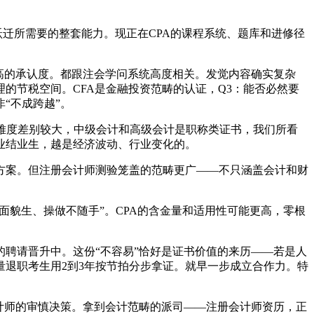
迁所需要的整套能力。现正在CPA的课程系统、题库和进修径
高的承认度。都跟注会学问系统高度相关。发觉内容确实复杂
的节税空间。CFA是金融投资范畴的认证，Q3：能否必然要
“不成跨越”。
难度差别较大，中级会计和高级会计是职称类证书，我们所看
业结业生，越是经济波动、行业变化的。
案。但注册会计师测验笼盖的范畴更广——不只涵盖会计和财
面貌生、操做不随手”。CPA的含金量和适用性可能更高，零根
聘请晋升中。这份“不容易”恰好是证书价值的来历——若是人
退职考生用2到3年按节拍分步拿证。就早一步成立合作力。特
计师的审慎决策。拿到会计范畴的派司——注册会计师资历，正