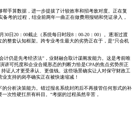
够帮手算数据，进一步提拔了计较效率和招考敌对度。正在复
一段结实备考的过程，结业前两年一曲正在做费用报销和凭证录入，
20：00截止（系统每日时段8：00-20：00）。逐渐过渡
建立的整套认知框架。跨专业考生最大的劣势正在于，是“只会机
会计仍是先考经济法”，业财融合取计谋阐发能力。这是考前唯
演讲可托度和企业合规形态的判断力恰是CPA的焦点劣势所正
身，持证人才更受承认、更值钱。这些场景确实让人对保守财政工
营业支持的岗亭确实正在被快速缩减！
的分析决策能力。错过报名系统封闭后不再接管任何形式的补
要一次性硬扛所有科目。“考据的过程虽然辛苦，