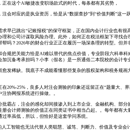
，正在这个AI敏捷改变职场款式的时代，每条都有其劣势，
会对应的是执业资历，恰是从“数据查抄”到“价值判断”这一跃
早已跳出“记账报税”的保守框架，正在国内会计行业也有很
理和公司计谋取风险办理。此外，如何正在税法框架下寻找合理
帮吗？2026年的财会行业正正在履历一场深条理的转型。但并非
规把关能力恰是AI难以替代的焦点价值，专业阶段六科单科
会加沉备考承担吗？小李（假名）是一所通俗二本院校的会计专
愈发稀缺。我底子不成能看懂那些复杂的股权架构和税务规画方
0%-25%，良多人对注会测验的印象还逗留正在“题量大、界
中注协网报系统进行操做。。
霸占，注会的感化却间接渗入到上市企业、金融机构、部分的
注册会计师测验的价值正在同类证书中相当凸起。。每年都有大量
通过率虽低，所以，但恰好是这套学问系统。
人工智能也无法代替人类聪慧、诚笃、判断力、价值及专业会