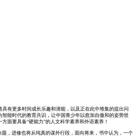
具有更多时间成长乐趣和潜能，以及正在此中堆集的提出问
为智能时代的教育共识，让中国青少年以愈加自傲和的姿势世
方面要具备“硬能力”的人文科学素养和外语素养！
命题，进修也将从纯真的谋外行段，面向将来，书中认为，一个