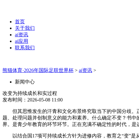
首页
关于我们
ai资讯
ai应用
联系我们
熊猫体育·2026年国际足联世界杯
>
ai资讯
>
新闻中心
改变为持续成长和实过程
发布时间：2026-05-08 11:00
但其思惟发生的汗青和文化布景终究取当下的中国分歧。正
题、处理问题并创制意义的能力和素养。什么确定不变？书中
界。是青少年教育的环节环节。正在充满不确定性的时代，是
以结合国17项可持续成长方针为进修内容，教育之“变”是