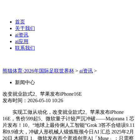
首页
关于我们
ai资讯
ai应用
联系我们
熊猫体育·2026年国际足联世界杯
>
ai资讯
>
新闻中心
改变就业款式2、苹果发布iPhone16E
发布时间：2026-05-10 10:26
实现工做从动化，改变就业款式2、苹果发布iPhone
16E，售价599起5、微软量子计较严沉冲破——Majorana 1 芯
片发布！10、“地球上最伶俐人工智能”Grok 3答不合错误9.11
和9.9谁大，冲破人形机械人锻炼瓶颈今日AI 汇总 2025年2月
20日 木曜日 1、微软发布首个逛戏创意AI「Muse」：只需察