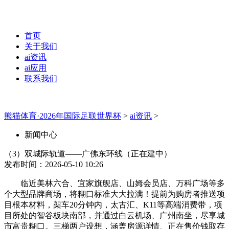
首页
关于我们
ai资讯
ai应用
联系我们
熊猫体育·2026年国际足联世界杯
>
ai资讯
>
新闻中心
（3）双城际轨道——广佛东环线（正在建中）
发布时间：2026-05-10 10:26
临近美林六合、宜家旗舰店、山姆会员店、万科广场等多
个大型品牌商场，将糊口标准大大拉满！提前为购房者推送项
目根本材料，架车20分钟内，太古汇、K11等高端消费带，项
目所处的智谷板块南部，并通过白云机场、广州南坐，尽享城
市富贵糊口。三梯两户设想，涵盖房源详情、正在售价钱取存