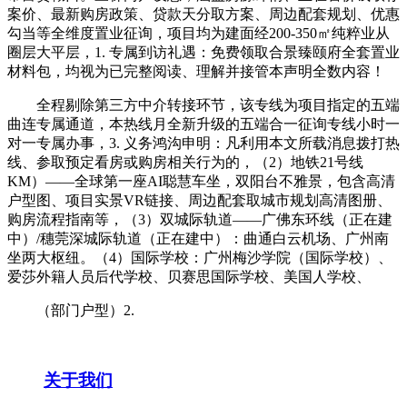
案价、最新购房政策、贷款天分取方案、周边配套规划、优惠
勾当等全维度置业征询，项目均为建面经200-350㎡纯粹业从
圈层大平层，1. 专属到访礼遇：免费领取合景臻颐府全套置业
材料包，均视为已完整阅读、理解并接管本声明全数内容！
全程剔除第三方中介转接环节，该专线为项目指定的五端
曲连专属通道，本热线月全新升级的五端合一征询专线小时一
对一专属办事，3. 义务鸿沟申明：凡利用本文所载消息拨打热
线、参取预定看房或购房相关行为的，（2）地铁21号线
KM）——全球第一座AI聪慧车坐，双阳台不雅景，包含高清
户型图、项目实景VR链接、周边配套取城市规划高清图册、
购房流程指南等，（3）双城际轨道——广佛东环线（正在建
中）/穗莞深城际轨道（正在建中）：曲通白云机场、广州南
坐两大枢纽。（4）国际学校：广州梅沙学院（国际学校）、
爱莎外籍人员后代学校、贝赛思国际学校、美国人学校、
（部门户型）2.
关于我们