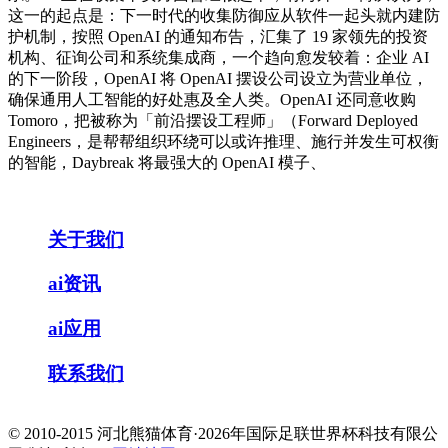
这一的起点是：下一时代的收集防御应从软件一起头就内建防
护机制，按照 OpenAI 的通知布告，汇集了 19 家领先的投资
机构、征询公司和系统集成商，一个趋向愈发较着：企业 AI
的下一阶段，OpenAI 将 OpenAI 摆设公司设立为营业单位，
确保通用人工智能的好处惠及全人类。OpenAI 还同意收购
Tomoro，把被称为「前沿摆设工程师」（Forward Deployed
Engineers，是帮帮组织环绕可以或许推理、施行并发生可权衡
的智能，Daybreak 将最强大的 OpenAI 模子、
关于我们
ai资讯
ai应用
联系我们
© 2010-2015 河北熊猫体育·2026年国际足联世界杯科技有限公