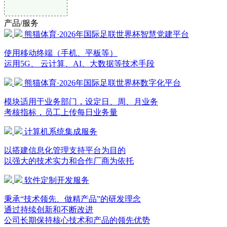
产品/服务
熊猫体育·2026年国际足联世界杯智慧党建平台
使用移动终端（手机、平板等）
运用5G、 云计算、AI、大数据等技术手段
熊猫体育·2026年国际足联世界杯数字化平台
模块适用于业务部门，设定日、周、月业务
考核指标，员工上传每日业务量
计算机系统集成服务
以搭建信息化管理支持平台为目的
以强大的技术实力和合作厂商为依托
软件定制开发服务
秉承“技术领先、做精产品”的研发理念
通过持续创新和不断改进
公司长期保持核心技术和产品的领先优势